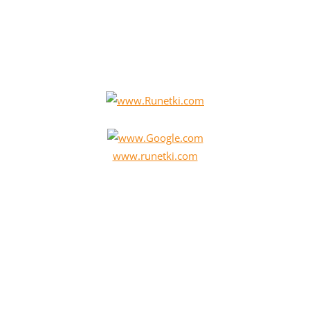
www.runetki.com
Runetki - Эротический сайт с моделями Рунетками
Тег: milena577