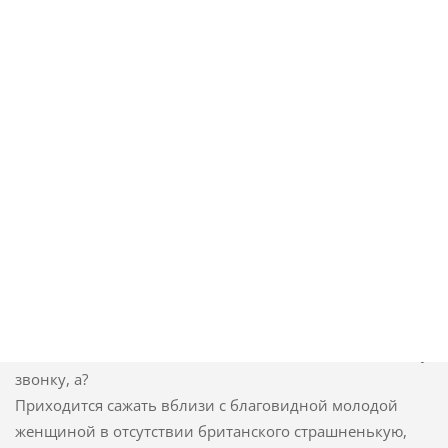
обрести многомиллионную южноамериканскую
клиентуру. Истина, отдавать с заработков понадобиться
гладко половину, и конечно, сначала подписать
договор, в каком твердо оговаривается, собственно
демонстраторы собственных интимностей не могут
быть молодее 18, для чего же потребуется отправить
факс с фото и паспортными данными стриптизеров.
И 2-ая существенная закавыка, вытекающая из 1:
британский язык, к сожалению, из наших девчонок
представляют единицы, - данное, не лишним будет
заметить, что, к вопросцу о тех умниках, которые трубят
о преимуществах российского образования перед
западным - иностранный-то у нас обучают с 5-ого
класса, а кто его смыслом понимает к заключительному
звонку, а?
Приходится сажать вблизи с благовидной молодой
женщиной в отсутствии британского страшненькую,