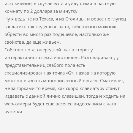
исключение, в случае если я уйду с ими в частную
комнату по 2 доллара за минутку.
Ну я ведь не из Техаса, я из Столицы, и вовсе не глупец
заплатить так недешево за то, собственно можнож
обрести во много раз подешевле, настолько же
свойства, да еще живьем.
Собственно ж, очередной шаг в сторону
интерактивного секса изготовлен. Разговаривают, у
представительниц слабого пола есть
специализированная точка «G», нажав на которую,
можнож вызвать многочисленный оргазм. Смахивает,
не за горками то время, как скоро клавиатуру станут
издавать с данной лично клавишей, тогда и ходить на
web-камеры будет еще веселее.видеозаписи с чата
рунетки